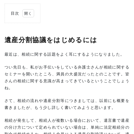
目次
1
遺
産
分
遺産分割協議をはじめるには
割
協
議
最近は、相続に関する話題をよく耳にするようになりました。
を
は
つい先日も、私がお手伝いをしている弁護士さんが相続に関する
じ
セミナーを開いたところ、満員の大盛況だったとのことです。皆
め
る
さんの相続に関する意識が高まってきているということでしょう
に
ね。
は
さて、相続の流れや遺産分割等につきましては、以前にも概要を
2
相
書きましたが、もう少し詳しく書いてみようと思います。
続
人
相続が発生して、相続人が複数いる場合において、遺言書で遺産
が
の分け方について定められていない場合は、単純に法定相続分の
誰
か