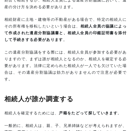
割合で相続するか、相続人全員による遺産分割協議において、遺
調
産の分け方を決める必要があります。
査
す
相続財産に土地・建物等の不動産がある場合で、特定の相続人に
る
その所有権を移転したいという場合は、
相続人全員の協議によっ
2.0.1
て作成された遺産分割協議書と、相続人全員の印鑑証明書を添付
相続人
して手続きする必要があります
。
調査の
やり方
この遺産分割協議をする際には、相続人全員が参加する必要があ
2.0.2
りますので、まずは誰が相続人となるのか、相続人を確定する必
戸籍は
要があります。法律に定められた相続人が一人でも欠けていた場
どうや
合は、その遺産分割協議は効力がありませんので注意が必要で
って集
める
す。
か？
2.0.3
相続人が誰か調査する
相続関
係説明
図の作
相続人を確定するためには、
戸籍をたどって探していきます
。
成
3
一般的に、相続人は、親、子、兄弟姉妹などが考えられますが、
遺