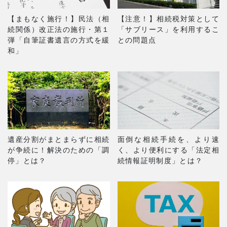
【まもなく施行！】民法（相
【注意！】相続税対策として
続関係）改正法の施行・第１
「サブリース」を利用するこ
弾「自筆証書遺言の方式を緩
との問題点
和」
遺産分割がまとまらずに相続
面倒な相続手続を、より速
が争続に！解決のための「調
く、より便利にする「法定相
停」とは？
続情報証明制度」とは？