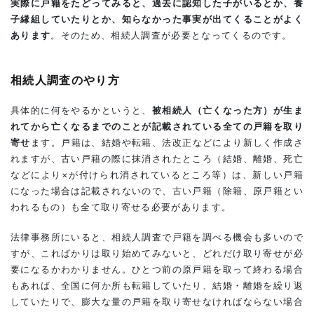
実際に戸籍をたどってみると、過去に認知した子がいるとか、養
産
子縁組していたりとか、知らなかった事実が出てくることがよく
分
割
あります
。そのため、相続人調査が必要となってくるのです。
協
議
を
相続人調査のやり方
す
る
具体的に何をやるかというと、
被相続人（亡くなった方）が生ま
れてから亡くなるまでのことが記載されている全ての戸籍を取り
寄せ
ます。戸籍は、結婚や転籍、法改正などにより新しく作成さ
れますが、古い戸籍の際に抹消されたところ（結婚、離婚、死亡
などにより×が付けられ消されているところ等）は、新しい戸籍
になった場合は記載されないので、古い戸籍（除籍、原戸籍とい
われるもの）も全て取り寄せる必要があります。
法律事務所にいると、相続人調査で戸籍を調べる機会も多いので
すが、こればかりは取り始めてみないと、どれだけ取り寄せが必
要になるかわかりません。ひとつ前の原戸籍を取って終わる場合
もあれば、全国に何か所も転籍していたり、結婚・離婚を繰り返
していたりで、膨大な量の戸籍を取り寄せなければならない場合