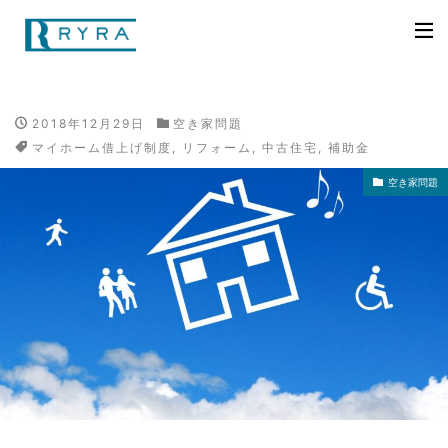
2018年12月29日
空き家問題
マイホーム借上げ制度
,
リフォーム
,
中古住宅
,
補助金
空き家問題