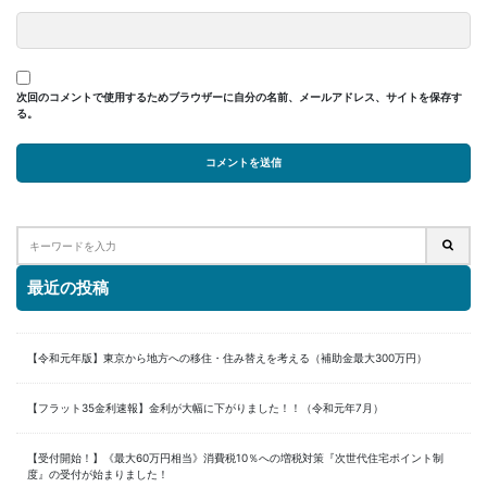
次回のコメントで使用するためブラウザーに自分の名前、メールアドレス、サイトを保存す
る。
最近の投稿
【令和元年版】東京から地方への移住・住み替えを考える（補助金最大300万円）
【フラット35金利速報】金利が大幅に下がりました！！（令和元年7月）
【受付開始！】《最大60万円相当》消費税10％への増税対策『次世代住宅ポイント制
度』の受付が始まりました！