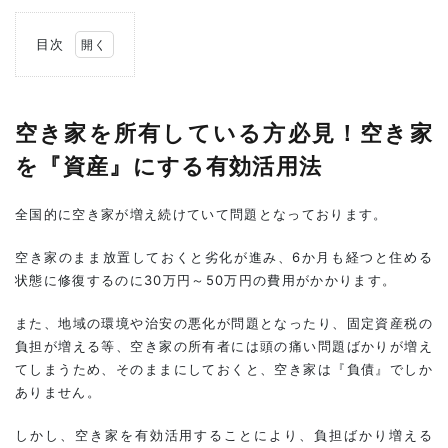
目次
1
空き
家を
所有
空き家を所有している方必見！空き家
して
を『資産』にする有効活用法
いる
方必
見！
全国的に空き家が増え続けていて問題となっております。
空き
家を
『資
空き家のまま放置しておくと劣化が進み、6か月も経つと住める
産』
状態に修復するのに30万円～50万円の費用がかかります。
にす
る有
また、地域の環境や治安の悪化が問題となったり、固定資産税の
効活
用法
負担が増える等、空き家の所有者には頭の痛い問題ばかりが増え
てしまうため、そのままにしておくと、空き家は『負債』でしか
1.1
ありません。
売却
する
場合
しかし、空き家を有効活用することにより、負担ばかり増える