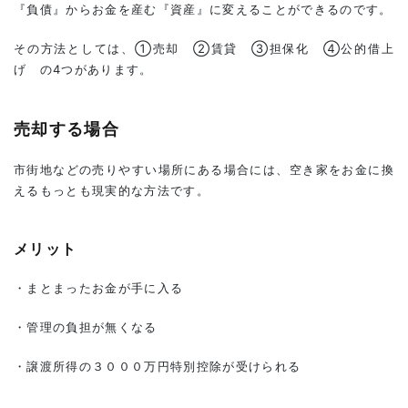
『負債』からお金を産む『資産』に変えることができるのです。
1.1.1
メリッ
ト
その方法としては、①売却 ②賃貸 ③担保化 ④公的借上
げ の4つがあります。
1.1.2
デメリ
ット
売却する場合
1.2
賃貸
市街地などの売りやすい場所にある場合には、空き家をお金に換
の場
えるもっとも現実的な方法です。
合
1.2.1
メリッ
メリット
ト
1.2.2
・まとまったお金が手に入る
デメリ
ット
・管理の負担が無くなる
1.3
担保
・譲渡所得の３０００万円特別控除が受けられる
化す
る場