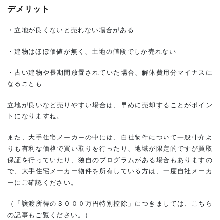
合
デメリット
1.3.1
メリッ
・立地が良くないと売れない場合がある
ト
・建物はほぼ価値が無く、土地の値段でしか売れない
1.3.2
デメリ
・古い建物や長期間放置されていた場合、解体費用分マイナスに
ット
なることも
1.4
公的
立地が良いなど売りやすい場合は、早めに売却することがポイン
借上
げ制
トになりますね。
度を
利用
また、大手住宅メーカーの中には、自社物件について一般仲介よ
する
りも有利な価格で買い取りを行ったり、地域が限定的ですが買取
場合
保証を行っていたり、独自のプログラムがある場合もありますの
1.4.1
で、大手住宅メーカー物件を所有している方は、一度自社メーカ
メリッ
ーにご確認ください。
ト
1.4.2
（「譲渡所得の３０００万円特別控除」につきましては、こちら
デメリ
の記事もご覧ください。）
ット