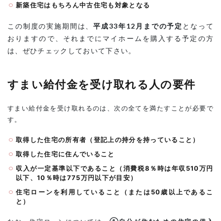
新築住宅はもちろん中古住宅も対象となる
要
件
この制度の実施期間は、
平成33年12月までの予定
となって
3
おりますので、それまでにマイホームを購入する予定の方
いく
は、ぜひチェックしておいて下さい。
らも
らえ
る
の？
すまい給付金を受け取れる人の要件
（給
付額
の計
すまい給付金を受け取れるのは、次の全てを満たすことが必要で
算方
す。
法）
3.0.0.1
取得した住宅の所有者（登記上の持分を持っていること）
給付基礎
取得した住宅に住んでいること
額
収入が一定基準以下であること（消費税8％時は年収510万円
3.0.0.2
以下、10％時は775万円以下が目安）
持分割合
住宅ローンを利用していること（または50歳以上であるこ
4
と）
対
象