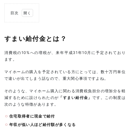
目次
1
すま
い給
付金
すまい給付金とは？
と
は？
消費税の10%への増税が、来年平成31年10月に予定されており
2
ます。
す
ま
マイホームの購入を予定されている方にとっては、数十万円単位
い
給
で違いが出てしまう話なので、重大関心事項ですよね。
付
金
そのような、マイホーム購入に関わる消費税負担分の増加分を軽
を
減するために設けられたのが
「すまい給付金」
です。この制度は
受
け
次のような特徴があります。
取
れ
住宅取得者に現金で給付
る
年収が低い人ほど給付額が多くなる
人
の