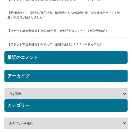
【受付開始！】《最大60万円相当》消費税10％への増税対策『次世代住宅ポイント制
度』の受付が始まりました！
【フラット35金利速報】令和2か月目 金利下がりました！（令和元年6月）
【フラット35金利速報】令和元年 最初の金利は？？？（令和元年5月）
最近のコメント
アーカイブ
カテゴリー