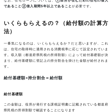
なお、住宅ローンについては、
①自分が住むための住宅の借入
と
であること②借入期間5年以上であること
が必要です。
な
る
住
宅
いくらもらえるの？（給付額の計算方
5
法）
す
ま
い
一番気になるのは、いくらもらえるか？だと思いますが、これ
給
は、住宅の取得時に適用される消費税率に応じて設定されていま
付
す。収入額（都道府県民税の所得割額）によって給付基礎額が決
金
まり、給付基礎額に登記上の持分割合を掛けた金額が給付されま
の
申
す。
請
方
給付基礎額×持分割合＝給付額
法
5.0.1
給付申
給付基礎額
請書の
入手
この金額は、役所が発行する課税証明書に記載されている都道府
県民税の所得割額で確認することになります